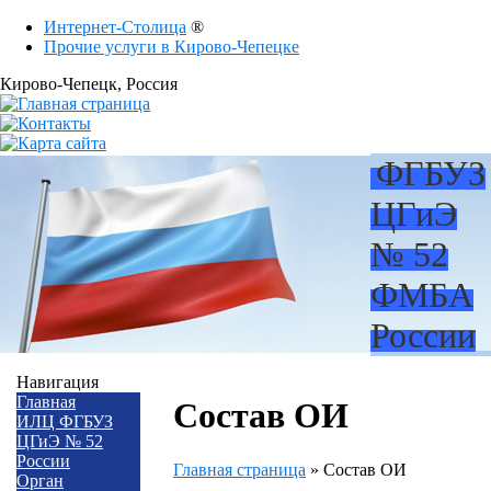
Интернет-Столица
®
Прочие услуги в Кирово-Чепецке
Кирово-Чепецк
, Россия
ФГБУЗ
ЦГиЭ
№ 52
ФМБА
России
Навигация
Главная
Состав ОИ
ИЛЦ ФГБУЗ
ЦГиЭ № 52
России
Главная страница
»
Состав ОИ
Орган