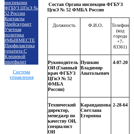
инспекции
Состав Органа инспекции
ФГБУЗ
ФГБУЗ ЦГиЭ №
ЦгиЭ № 52 ФМБА России
52 России
Контакты
Прейскурант
Должность
Ф.И.О.
Телефон
Учетная
(код
политика
города
#МЫВМЕСТЕ
+7-
Профилактика
83361)
гепатита С
Клещевой
энцефалит
Руководитель
Пушкин
4-07-20
ОИ (Г
лавный
Владимир
Система
врач ФГБУЗ
Анатольевич
управления
ЦГиЭ № 52
ФМБА
России
)
Технический
Карандашова
2-28-64
директор,
Светлана
менеджер по
Егоровна
качеству ОИ,
специалист
ОИ