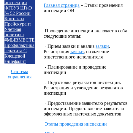
инспекции
Главная страница
»
Этапы проведения
ФГБУЗ ЦГиЭ
инспекции ОИ
№ 52 России
Контакты
Прейскурант
Учетная
Проведение инспекции включает в себя
политика
следующие этапы:
#МЫВМЕСТЕ
Профилактика
- Прием заявки и анализ
заявки
.
гепатита С
Регистрация
заявки
, назначение
Клещевой
ответственного исполнителя
энцефалит
- Планирование и проведение
Система
инспекции
управления
- Подготовка результатов инспекции.
Регистрация и утвеждение результатов
инспекции
- Предоставление заявителю результатов
инспекции. Предоставление заявителю
оформленных платежных документов.
Этапы проведения инспекции