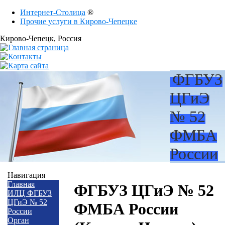
Интернет-Столица
®
Прочие услуги в Кирово-Чепецке
Кирово-Чепецк
, Россия
ФГБУЗ
ЦГиЭ
№ 52
ФМБА
России
Навигация
Главная
ФГБУЗ ЦГиЭ № 52
ИЛЦ ФГБУЗ
ЦГиЭ № 52
ФМБА России
России
Орган