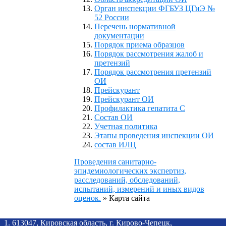
Орган инспекции ФГБУЗ ЦГиЭ №
52 России
Перечень нормативной
документации
Порядок приема образцов
Порядок рассмотрения жалоб и
претензий
Порядок рассмотрения претензий
ОИ
Прейскурант
Прейскурант ОИ
Профилактика гепатита С
Состав ОИ
Учетная политика
Этапы проведения инспекции ОИ
состав ИЛЦ
Проведения санитарно-
эпидемиологических экспертиз,
расследований, обследований,
испытаний, измерений и иных видов
оценок.
»
Карта сайта
1. 613047, Кировская область, г. Кирово-Чепецк,