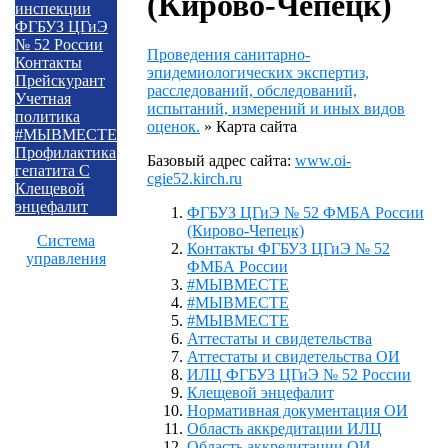
(Кирово-Чепецк)
инспекции
ФГБУЗ ЦГиЭ
№ 52 России
Проведения санитарно-
Контакты
эпидемиологических экспертиз,
Прейскурант
расследований, обследований,
Учетная
испытаний, измерений и иных видов
политика
оценок.
»
Карта сайта
#МЫВМЕСТЕ
Профилактика
Базовый адрес сайта:
www.oi-
гепатита С
cgie52.kirch.ru
Клещевой
энцефалит
ФГБУЗ ЦГиЭ № 52 ФМБА России
(Кирово-Чепецк)
Система
Контакты ФГБУЗ ЦГиЭ № 52
управления
ФМБА России
#МЫВМЕСТЕ
#МЫВМЕСТЕ
#МЫВМЕСТЕ
Аттестаты и свидетельства
Аттестаты и свидетельства ОИ
ИЛЦ ФГБУЗ ЦГиЭ № 52 России
Клещевой энцефалит
Нормативная документация ОИ
Область аккредитации ИЛЦ
Область аккредитации ОИ